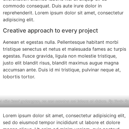
commodo consequat. Duis aute irure dolor in
reprehenderit. Lorem ipsum dolor sit amet, consectetur
adipiscing elit.
Creative approach to every project
Aenean et egestas nulla. Pellentesque habitant morbi
tristique senectus et netus et malesuada fames ac turpis
egestas. Fusce gravida, ligula non molestie tristique,
justo elit blandit risus, blandit maximus augue magna
accumsan ante. Duis id mi tristique, pulvinar neque at,
lobortis tortor.
t clita kasd gubergren, no sea sanctus est labore et dolore. By
Kevin S
Lorem ipsum dolor sit amet, consectetur adipisicing elit,
sed do eiusmod tempor incididunt ut labore et dolore