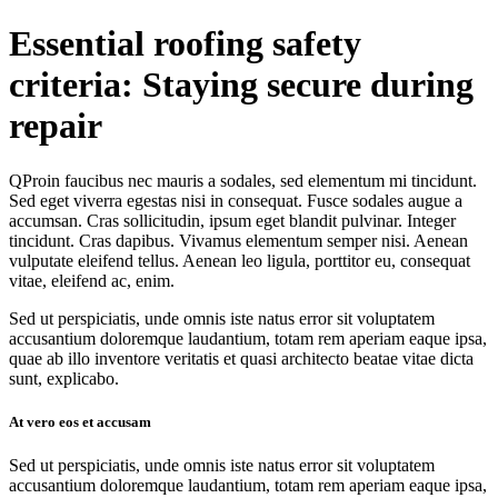
Zum
Essential roofing safety
Inhalt
wechseln
criteria: Staying secure during
repair
Q
Proin faucibus nec mauris a sodales, sed elementum mi tincidunt.
Sed eget viverra egestas nisi in consequat. Fusce sodales augue a
accumsan. Cras sollicitudin, ipsum eget blandit pulvinar. Integer
tincidunt. Cras dapibus. Vivamus elementum semper nisi. Aenean
vulputate eleifend tellus. Aenean leo ligula, porttitor eu, consequat
vitae, eleifend ac, enim.
Sed ut perspiciatis, unde omnis iste natus error sit voluptatem
accusantium doloremque laudantium, totam rem aperiam eaque ipsa,
quae ab illo inventore veritatis et quasi architecto beatae vitae dicta
sunt, explicabo.
At vero eos et accusam
Sed ut perspiciatis, unde omnis iste natus error sit voluptatem
accusantium doloremque laudantium, totam rem aperiam eaque ipsa,