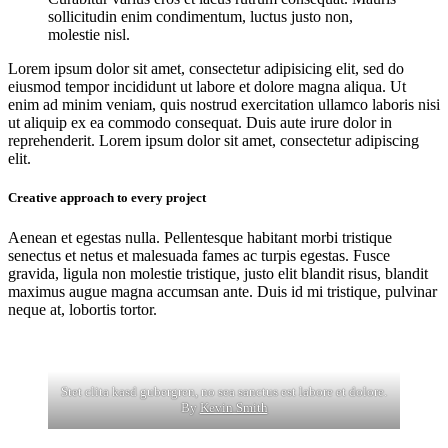
sollicitudin enim condimentum, luctus justo non,
molestie nisl.
Lorem ipsum dolor sit amet, consectetur adipisicing elit, sed do
eiusmod tempor incididunt ut labore et dolore magna aliqua. Ut
enim ad minim veniam, quis nostrud exercitation ullamco laboris nisi
ut aliquip ex ea commodo consequat. Duis aute irure dolor in
reprehenderit. Lorem ipsum dolor sit amet, consectetur adipiscing
elit.
Creative approach to every project
Aenean et egestas nulla. Pellentesque habitant morbi tristique
senectus et netus et malesuada fames ac turpis egestas. Fusce
gravida, ligula non molestie tristique, justo elit blandit risus, blandit
maximus augue magna accumsan ante. Duis id mi tristique, pulvinar
neque at, lobortis tortor.
Stet clita kasd gubergren, no sea sanctus est labore et dolore.
By
Kevin Smith